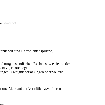
mer
bstbk.de
ersichert sind Haftpflichtansprüche,
chtung ausländischen Rechts, sowie sie bei der
cht zugrunde liegt.
ssungen, Zweigniederlassungen oder weitere
er und Mandant ein Vermittlungsverfahren
lle.