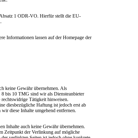
4 Absatz 1 ODR-VO. Hierfür stellt die EU-
.
ere Informationen lassen auf der Homepage der
jedoch keine Gewähr übernehmen. Als
 8 bis 10 TMG sind wir als Diensteanbieter
 rechtswidrige Tätigkeit hinweisen.
e diesbezügliche Haftung ist jedoch erst ab
wir diese Inhalte umgehend entfernen.
emden Inhalte auch keine Gewähr übernehmen.
 zum Zeitpunkt der Verlinkung auf mögliche
der verlinkten Seiten ist jedoch ohne konkrete