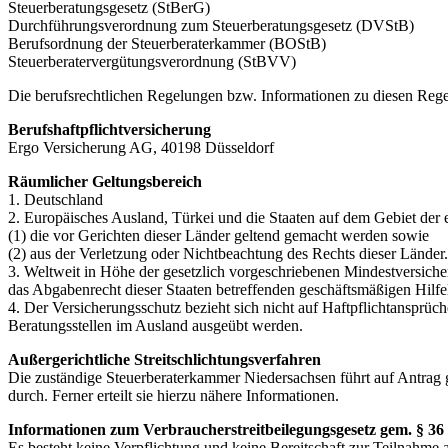
Steuerberatungsgesetz (StBerG)
Durchführungsverordnung zum Steuerberatungsgesetz (DVStB)
Berufsordnung der Steuerberaterkammer (BOStB)
Steuerberatervergütungsverordnung (StBVV)
Die berufsrechtlichen Regelungen bzw. Informationen zu diesen Rege
Berufshaftpflichtversicherung
Ergo Versicherung AG, 40198 Düsseldorf
Räumlicher Geltungsbereich
1. Deutschland
2. Europäisches Ausland, Türkei und die Staaten auf dem Gebiet der e
(1) die vor Gerichten dieser Länder geltend gemacht werden sowie
(2) aus der Verletzung oder Nichtbeachtung des Rechts dieser Länder.
3. Weltweit in Höhe der gesetzlich vorgeschriebenen Mindestversiche
das Abgabenrecht dieser Staaten betreffenden geschäftsmäßigen Hilfe
4. Der Versicherungsschutz bezieht sich nicht auf Haftpflichtansprü
Beratungsstellen im Ausland ausgeübt werden.
Außergerichtliche Streitschlichtungsverfahren
Die zuständige Steuerberaterkammer Niedersachsen führt auf Antrag g
durch. Ferner erteilt sie hierzu nähere Informationen.
Informationen zum Verbraucherstreitbeilegungsgesetz gem. § 3
Es besteht keine Verpflichtung und keine Bereitschaft zur Teilnahme 