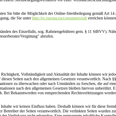
ten Sie bitte die Möglichkeit der Online-Streitbeilegung gemäß Art 1
gung, die Sie unter
http://ec.europa.eu/consumers/odr
erreichen können
ständen des Einzelfalls, sog. Rahmengebühren gem. § 11 StBVV). Näh
Steuerberater/Vergütung" abrufen.
die Richtigkeit, Vollständigkeit und Aktualität der Inhalte können wir 
 diesen Seiten nach den allgemeinen Gesetzen verantwortlich. Nach §§
ormationen zu überwachen oder nach Umständen zu forschen, die auf eine
ationen nach den allgemeinen Gesetzen bleiben hiervon unberührt. Ein
ch. Bei Bekanntwerden von entsprechenden Rechtsverletzungen werden 
n Inhalte wir keinen Einfluss haben. Deshalb können wir für diese fr
 oder Betreiber der Seiten verantwortlich. Die verlinkten Seiten wurden
der Verlinkung nicht erkennbar. Eine permanente inhaltliche Kontrolle 