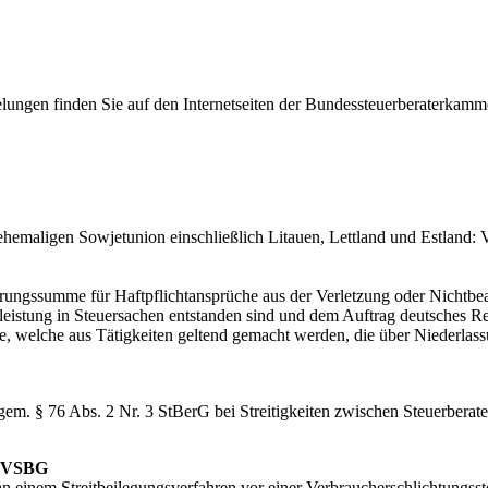
lungen finden Sie auf den Internetseiten der Bundessteuerberaterkam
hemaligen Sowjetunion einschließlich Litauen, Lettland und Estland: V
rungssumme für Haftpflichtansprüche aus der Verletzung oder Nichtbea
leistung in Steuersachen entstanden sind und dem Auftrag deutsches Re
che, welche aus Tätigkeiten geltend gemacht werden, die über Niederla
em. § 76 Abs. 2 Nr. 3 StBerG bei Streitigkeiten zwischen Steuerberat
6 VSBG
an einem Streitbeilegungsverfahren vor einer Verbraucherschlichtungsste