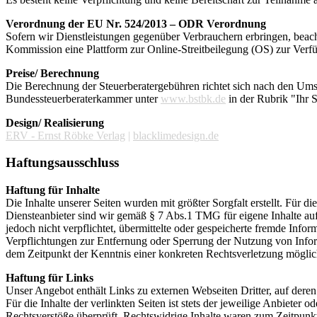
Verordnung der EU Nr. 524/2013 – ODR Verordnung
Sofern wir Dienstleistungen gegenüber Verbrauchern erbringen, beach
Kommission eine Plattform zur Online-Streitbeilegung (OS) zur Verfü
Preise/ Berechnung
Die Berechnung der Steuerberatergebühren richtet sich nach den Um
Bundessteuerberaterkammer unter
www.bstbk.de
in der Rubrik "Ihr 
Design/ Realisierung
ERV - Ernst Röbke Verlag
|
blacklimedesign.de
Haftungsausschluss
Haftung für Inhalte
Die Inhalte unserer Seiten wurden mit größter Sorgfalt erstellt. Für 
Diensteanbieter sind wir gemäß § 7 Abs.1 TMG für eigene Inhalte auf
jedoch nicht verpflichtet, übermittelte oder gespeicherte fremde Inf
Verpflichtungen zur Entfernung oder Sperrung der Nutzung von Inform
dem Zeitpunkt der Kenntnis einer konkreten Rechtsverletzung mögli
Haftung für Links
Unser Angebot enthält Links zu externen Webseiten Dritter, auf dere
Für die Inhalte der verlinkten Seiten ist stets der jeweilige Anbieter
Rechtsverstöße überprüft. Rechtswidrige Inhalte waren zum Zeitpunkt 